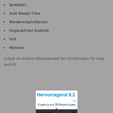
Spielplatz
Jede Menge Tiere
Wandermöglichkeiten
Unglaublicher Ausblick
Grill
Wellness
Urlaub im schönen Mondseeland mit Attraktionen für Jung
und Alt.