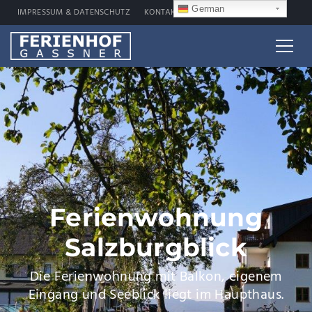
German
IMPRESSUM & DATENSCHUTZ
KONTAKT
Ferienwohnung
Salzburgblick
Die Ferienwohnung mit Balkon, eigenem
Eingang und Seeblick liegt im Haupthaus.